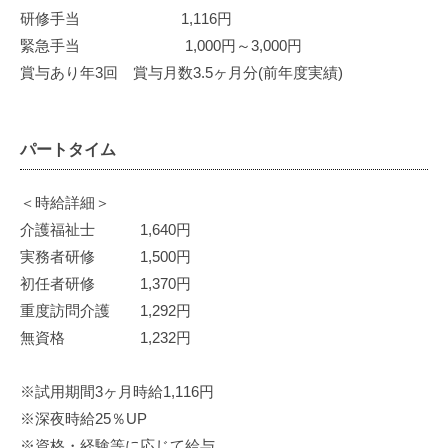
研修手当 1,116円
2025
緊急手当 1,000円～3,000円
年
賞与あり年3回 賞与月数3.5ヶ月分(前年度実績)
10
月
3
パートタイム
日
by
＜時給詳細＞
admin
介護福祉士 1,640円
実務者研修 1,500円
初任者研修 1,370円
重度訪問介護 1,292円
無資格 1,232円
※試用期間3ヶ月時給1,116円
※深夜時給25％UP
※資格・経験等に応じて給与