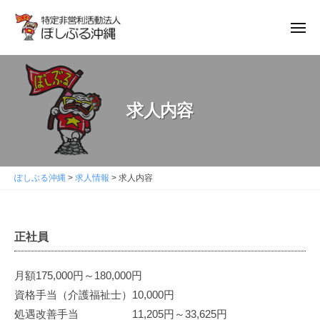
ぽ
ュ
コ
ー
し
ン
メ
ぶ
ニ
テ
ぽ
る
ュ
ン
沖
ー
し
縄
ツ
ぶ
へ
求人内容
る
ス
沖
キ
縄
ッ
ぽしぶる沖縄
>
求人情報
>
求人内容
プ
正社員
求
人
月額175,000円～180,000円
内
資格手当（介護福祉士）10,000円
処遇改善手当 11,205円～33,625円
容