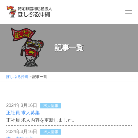
ぽ
ュ
コ
ー
し
ン
メ
ぶ
ニ
テ
ぽ
る
ュ
ン
沖
ー
し
縄
ツ
ぶ
へ
記事一覧
る
ス
沖
キ
縄
ッ
ぽしぶる沖縄
>
記事一覧
プ
記
2024年3月16日
求人情報
正社員 求人募集
事
正社員 求人内容を更新しました。
一
2024年3月16日
求人情報
覧