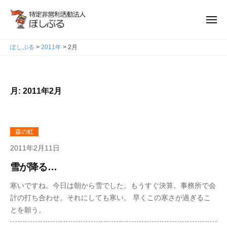
ぽ
ュ
コ
ー
し
ン
メ
ぶ
ニ
テ
ぽ
る
ュ
ン
ぽしぶる
>
2011年
>
2月
ー
し
ツ
ぶ
へ
る
ス
月:
2011年2月
キ
ッ
プ
森の虹
2011年2月11日
雪が降る…
寒いですね。今日は朝から雪でした。もうすぐ決算。事務所で会
計の打ち合わせ。それにしても寒い。 早くこの寒さが過ぎるこ
とを願う。