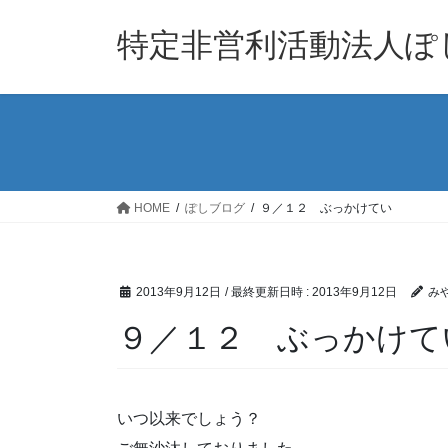
コ
ナ
ン
ビ
特定非営利活動法人ぽ
テ
ゲ
ン
ー
ツ
シ
へ
ョ
ス
ン
キ
に
ッ
移
HOME
ぽしブログ
９／１２ ぶっかけてい
プ
動
2013年9月12日
/ 最終更新日時 :
2013年9月12日
み
９／１２ ぶっかけて
いつ以来でしょう？