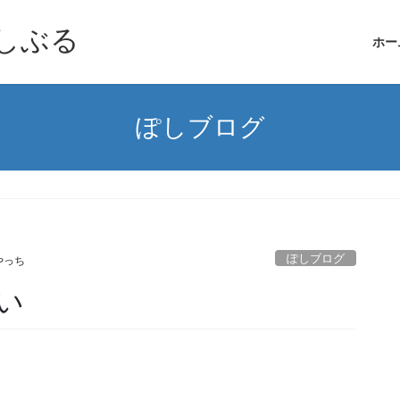
しぶる
ホー
ぽしブログ
ぽしブログ
やっち
い