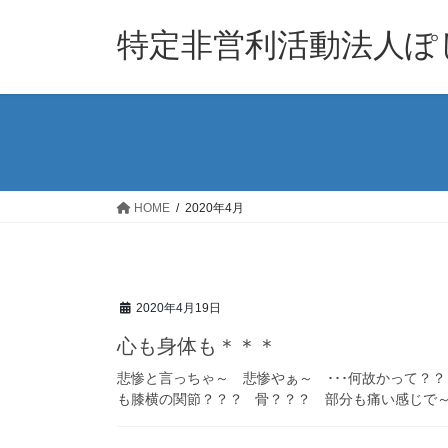
コ
ナ
ン
ビ
特定非営利活動法人ぽ
テ
ゲ
ン
ー
ツ
シ
へ
ョ
ス
ン
キ
に
ッ
移
HOME
2020年4月
プ
動
2020年4月19日
心も身体も＊＊＊
悲惨と言っちゃ～ 悲惨やぁ～ ･･･何故かって？
も膝横の関節？？？ 骨？？？ 部分も痛い感じで～