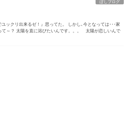
ぽしブログ
ユックリ出来るゼ！』思ってた。 しかし､今となっては･･･家
故って～？ 太陽を直に浴びたいんです。。。 太陽が恋しいんで