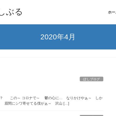
しぶる
ホー
2020年4月
ぽしブログ
？？ この～ コロナで～ 鬱の心に… なりかけやぁ～ しか
 眉間にシワ寄せてる僕がぁ～ 沢山 […]