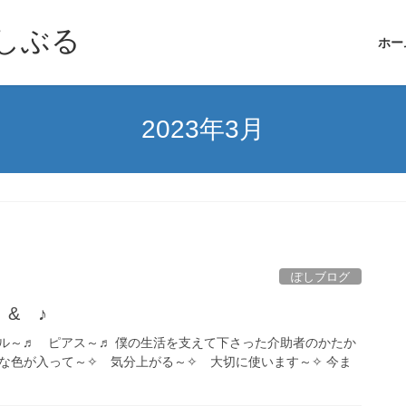
しぶる
ホー
2023年3月
ぽしブログ
& ♪
～♬ ピアス～♬ 僕の生活を支えて下さった介助者のかたか
好きな色が入って～✧ 気分上がる～✧ 大切に使います～✧ 今ま