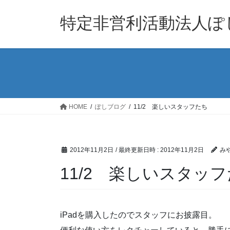
コ
ナ
ン
ビ
特定非営利活動法人ぽ
テ
ゲ
ン
ー
ツ
シ
へ
ョ
ス
ン
キ
に
ッ
移
HOME
ぽしブログ
11/2 楽しいスタッフたち
プ
動
2012年11月2日
/ 最終更新日時 :
2012年11月2日
み
11/2 楽しいスタッ
iPadを購入したのでスタッフにお披露目。