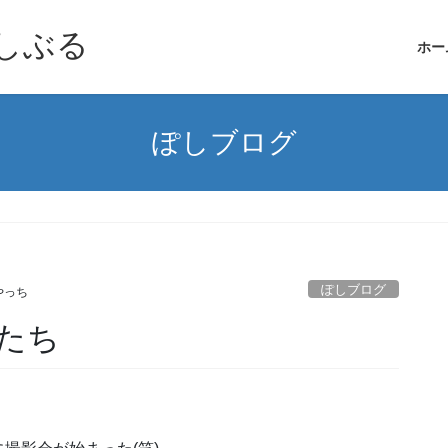
しぶる
ホー
ぽしブログ
ぽしブログ
やっち
フたち