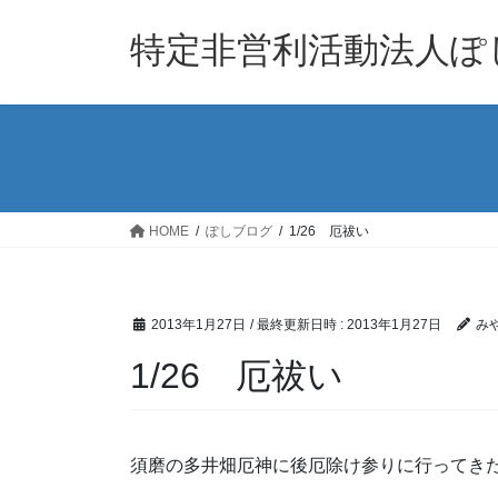
コ
ナ
ン
ビ
特定非営利活動法人ぽ
テ
ゲ
ン
ー
ツ
シ
へ
ョ
ス
ン
キ
に
ッ
移
HOME
ぽしブログ
1/26 厄祓い
プ
動
2013年1月27日
/ 最終更新日時 :
2013年1月27日
み
1/26 厄祓い
須磨の多井畑厄神に後厄除け参りに行ってき