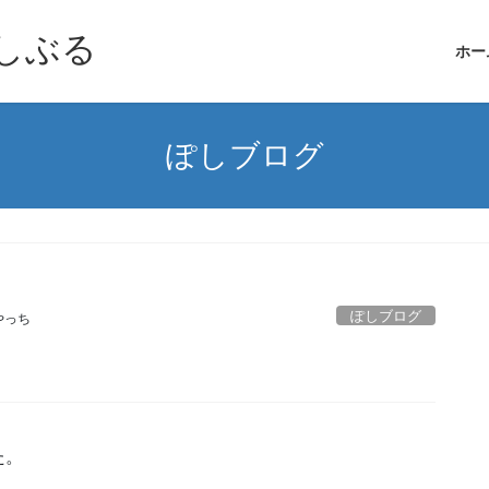
しぶる
ホー
ぽしブログ
ぽしブログ
やっち
た。