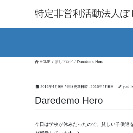
コ
ナ
ン
ビ
特定非営利活動法人ぽ
テ
ゲ
ン
ー
ツ
シ
へ
ョ
ス
ン
キ
に
ッ
移
HOME
ぽしブログ
Daredemo Hero
プ
動
2016年4月9日
/ 最終更新日時 :
2016年4月9日
yoshi
Daredemo Hero
今日は学校が休みだったので、貧しい子供達を