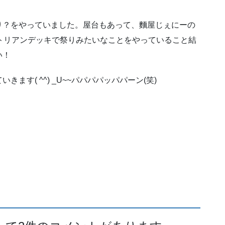
り？をやっていました。屋台もあって、麵屋じぇにーの
デストリアンデッキで祭りみたいなことをやっていること結
い！
す( ^^) _U~~パパパパッパパーン(笑)