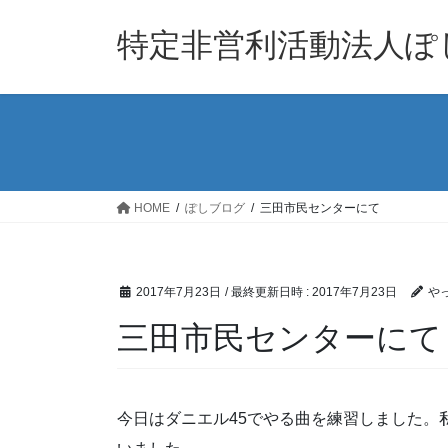
コ
ナ
ン
ビ
特定非営利活動法人ぽ
テ
ゲ
ン
ー
ツ
シ
へ
ョ
ス
ン
キ
に
ッ
移
HOME
ぽしブログ
三田市民センターにて
プ
動
2017年7月23日
/ 最終更新日時 :
2017年7月23日
や
三田市民センターにて
今日はダニエル45でやる曲を練習しました。