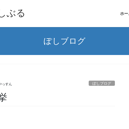
しぶる
ホー
ぽしブログ
ぽしブログ
やっすん
挙