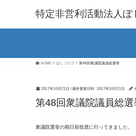
コ
ナ
ン
ビ
特定非営利活動法人ぽ
テ
ゲ
ン
ー
ツ
シ
へ
ョ
ス
ン
キ
に
ッ
移
HOME
ぽしブログ
第48回衆議院議員総選挙
プ
動
2017年10月21日
/ 最終更新日時 :
2017年10月21日
第48回衆議院議員総選
衆議院選挙の期日前投票に行ってきました。