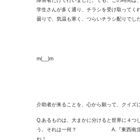
障害者だけで行いました。でも、この時間は、あ
学生さんが多く通り、チラシを受け取ってくれ
曇りで、気温も寒く、つらいチラシ配りでし
m(__)
介助者が来ることを、心から願って、クイズ
Q.あるものは、大まかに分けると世界に４つ
う。それは一何？ A.『東西南
ね！