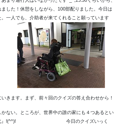
まり通行人はいなかったです^_^;15:30くらいから、
ました！休憩をしながら、100部配りました。今日は
た。一人でも、介助者が来てくれること願っています
m
にいきます。まず、前々回のクイズの答え合わせから！
しかない。ところが、世界中の誰の家にも４つあるとい
北』!(^^)! 今日のクイズいっく