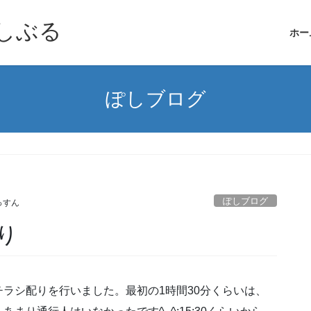
しぶる
ホー
ぽしブログ
ぽしブログ
っすん
り
で、チラシ配りを行いました。最初の1時間30分くらいは、