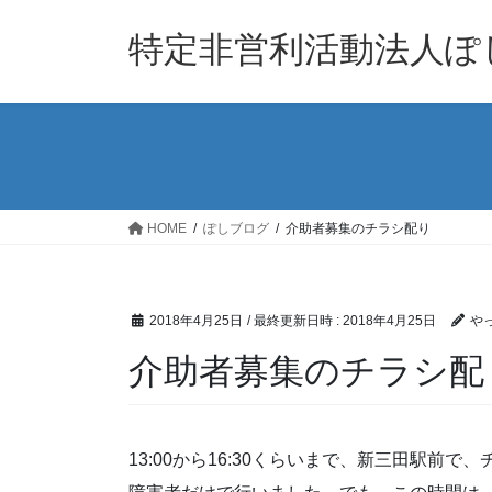
コ
ナ
ン
ビ
特定非営利活動法人ぽ
テ
ゲ
ン
ー
ツ
シ
へ
ョ
ス
ン
キ
に
ッ
移
HOME
ぽしブログ
介助者募集のチラシ配り
プ
動
2018年4月25日
/ 最終更新日時 :
2018年4月25日
や
介助者募集のチラシ配
13:00から16:30くらいまで、新三田駅前