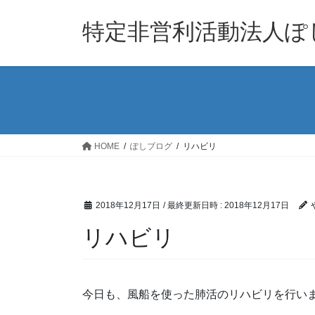
コ
ナ
ン
ビ
特定非営利活動法人ぽ
テ
ゲ
ン
ー
ツ
シ
へ
ョ
ス
ン
キ
に
ッ
移
HOME
ぽしブログ
リハビリ
プ
動
2018年12月17日
/ 最終更新日時 :
2018年12月17日
リハビリ
今日も、風船を使った肺活のリハビリを行い