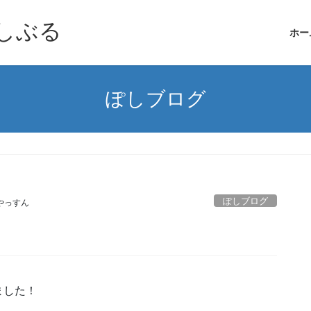
しぶる
ホー
ぽしブログ
ぽしブログ
やっすん
ました！