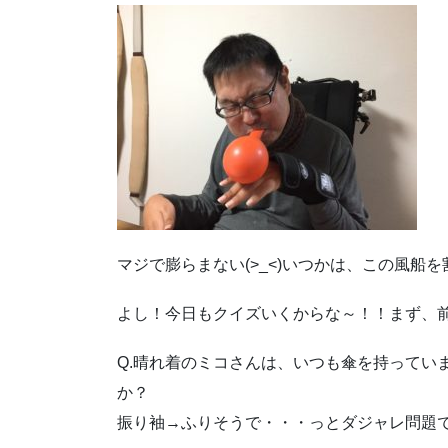
マジで膨らまない(>_<)いつかは、この風船を
よし！今日もクイズいくからな～！！まず、
Q.晴れ着のミコさんは、いつも傘を持ってい
か？ A.『ふ
振り袖→ふりそうで・・・っとダジャレ問題